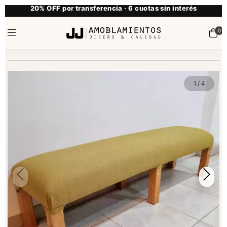
20% OFF por transferencia · 6 cuotas sin interés
0
1
/
4