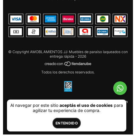
© Copyright AMOBLAMIENTOS JJ: Muebles de paraíso laqueados con
entrega rápida - 2026
Todos los derechos reservados.
Defensa de las y los consumidores. Para reclamos
ingresá acá.
Botón
Al navegar por este sitio
aceptás el uso de cookies
para
de arrepentimiento
agilizar tu experiencia de compra.
ENTENDIDO