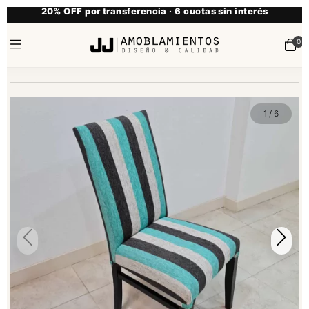
20% OFF por transferencia · 6 cuotas sin interés
0
1
/
6