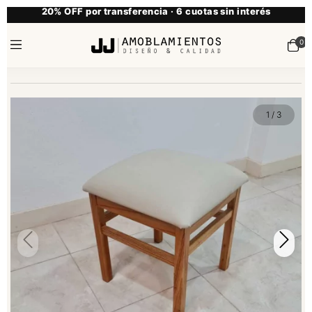
20% OFF por transferencia · 6 cuotas sin interés
0
1
/
3