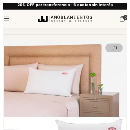
20% OFF por transferencia · 6 cuotas sin interés
0
1
/
1