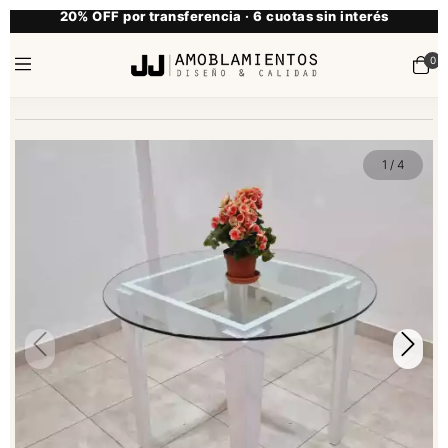
20% OFF por transferencia · 6 cuotas sin interés
0
1
/
4