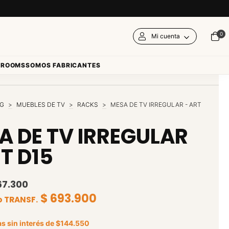
0
Mi cuenta
ROOMS
SOMOS FABRICANTES
NG
>
MUEBLES DE TV
>
RACKS
>
MESA DE TV IRREGULAR - ART
A DE TV IRREGULAR
T D15
67.300
$ 693.900
o TRANSF.
s sin interés de
$144.550