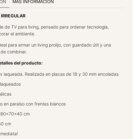
IÓN
MÁS INFORMACIÓN
 IRREGULAR
e de TV para living, pensado para ordenar tecnología,
corar el ambiente.
eal para armar un living prolijo, con guardado útil y una
l de combinar.
talles del producto:
v laqueada. Realizada en placas de 18 y 30 mm encoladas
s laqueados
álicas
 en paraíso con frentes blancos
180x70x40 cm
40 cm
nmediata!