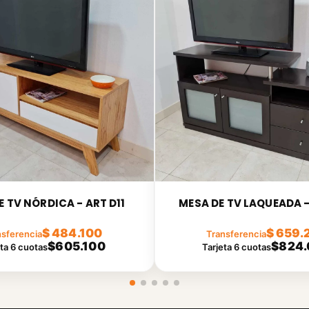
E TV NÓRDICA - ART D11
MESA DE TV LAQUEADA -
$ 484.100
$ 659.
nsferencia
Transferencia
$605.100
$824.
eta 6 cuotas
Tarjeta 6 cuotas