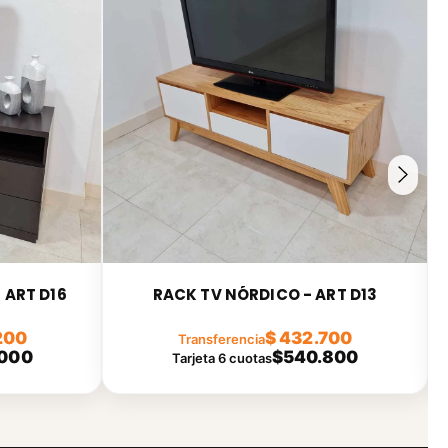
 ART D16
RACK TV NÓRDICO - ART D13
200
$ 432.700
Transferencia
000
$540.800
Tarjeta 6 cuotas