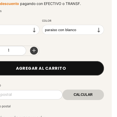
 descuento
pagando con EFECTIVO o TRANSF.
s
COLOR
O
CALCULAR
o postal