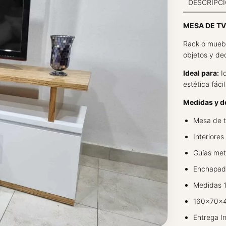
DESCRIPC
MESA DE TV
Rack o muebl
objetos y de
Ideal para:
Id
estética fáci
Medidas y de
Mesa de t
Interiore
Guías met
Enchapado
Medidas 
160x70x
Entrega I