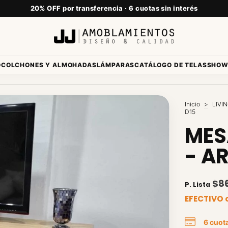
20% OFF por transferencia · 6 cuotas sin interés
O
LÁMPARAS
CATÁLOGO DE TELAS
SHOW
Inicio
>
LIVI
D15
MES
- AR
$8
P. Lista
EFECTIVO 
6
cuota